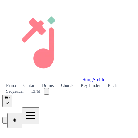
SongSmith
SongSmith
Piano
Guitar
Drums
Chords
Key Finder
Pitch
Sequencer
BPM
🌐
fr
🌐