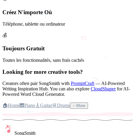
Créez N'importe Où
♭
Téléphone, tablette ou ordinateur
💰
♪
Toujours Gratuit
Toutes les fonctionnalités, sans frais cachés
Looking for more creative tools?
♩
Creators often pair SongSmith with
PromptCraft
— AI-Powered
Writing Inspiration Hub.
You can also explore
CloudShaper
for AI-
Powered Word Cloud Generator.
🏠
Home
🎹
Piano
🎸
Guitar
🥁
Drums
⋯
More
♯
SongSmith