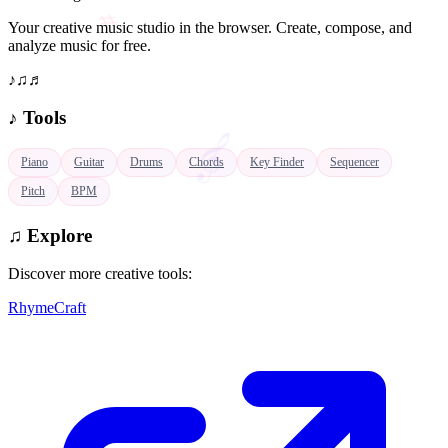
Your creative music studio in the browser. Create, compose, and
analyze music for free.
𝄞
♪
♫
♬
♪
Tools
Piano
Guitar
Drums
Chords
Key Finder
Sequencer
Pitch
BPM
♫
Explore
Discover more creative tools:
RhymeCraft